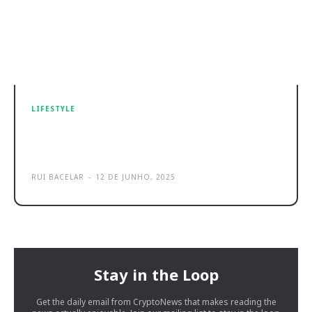
LIFESTYLE
Concerto de Guns N’ Roses agita
economia da região de Coimbra
RUI BACELAR
-
12 DE JUNHO, 2025
Stay in the Loop
Get the daily email from CryptoNews that makes reading the