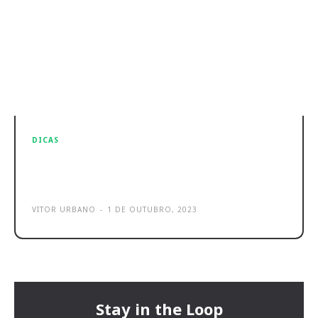
DICAS
Melhores VPNs para aceder a
conteúdo bloqueado na Netflix
VITOR URBANO
-
1 DE OUTUBRO, 2023
Stay in the Loop