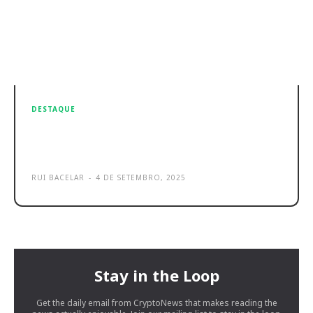
DESTAQUE
Dyson V16 Piston Animal é o novo
aspirador vertical de Luxo
RUI BACELAR
-
4 DE SETEMBRO, 2025
Stay in the Loop
Get the daily email from CryptoNews that makes reading the