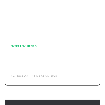
ENTRETENIMENTO
Hisense Mini Projetor Laser
Cinema C2 é o novo projetor de
sonho
RUI BACELAR
-
11 DE ABRIL, 2025