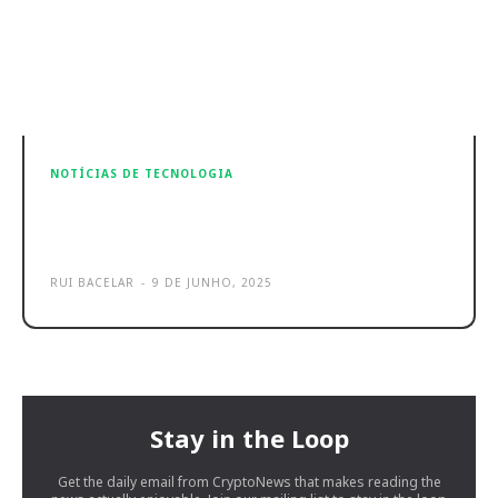
NOTÍCIAS DE TECNOLOGIA
4 smartphones Honor perfeitos
para o verão em Portugal
RUI BACELAR
-
9 DE JUNHO, 2025
Stay in the Loop
Get the daily email from CryptoNews that makes reading the