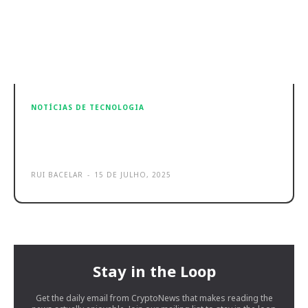
NOTÍCIAS DE TECNOLOGIA
Honor mais perto dos portugueses
com nova conta do Instagram
RUI BACELAR
-
15 DE JULHO, 2025
Stay in the Loop
Get the daily email from CryptoNews that makes reading the