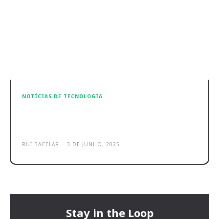
NOTÍCIAS DE TECNOLOGIA
Huawei Watch Fit 4 chegam
oficialmente a Portugal
RUI BACELAR
-
3 DE JUNHO, 2025
Stay in the Loop