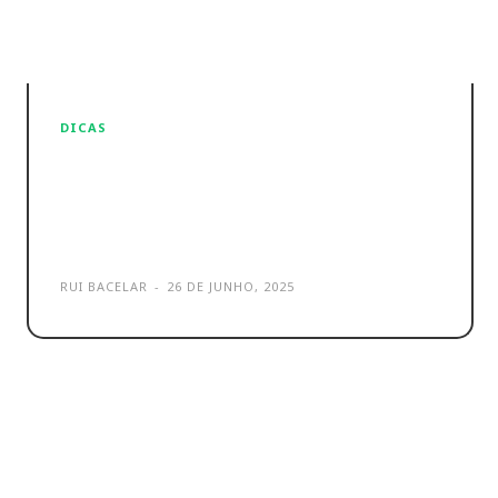
DICAS
LG Radio Optimism é a nova
aposta com Música e
Positividade
RUI BACELAR
-
26 DE JUNHO, 2025