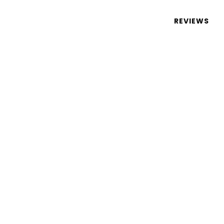
 de tecnologia em português
REVIEWS