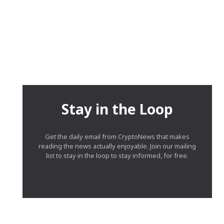
Stay in the Loop
Get the daily email from CryptoNews that makes
reading the news actually enjoyable. Join our mailing
list to stay in the loop to stay informed, for free.