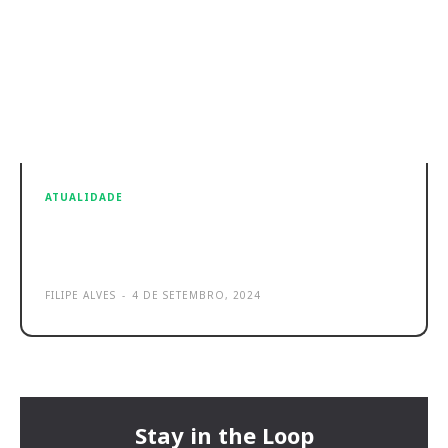
ATUALIDADE
Alterações climáticas: o porquê de
os carros usados serem melhores
FILIPE ALVES
-
4 DE SETEMBRO, 2024
Stay in the Loop