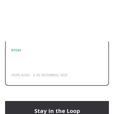
DICAS
Melhores aquecedores em 2024!
Maior qualidade e custo benefício
FILIPE ALVES
-
6 DE DEZEMBRO, 2022
Stay in the Loop