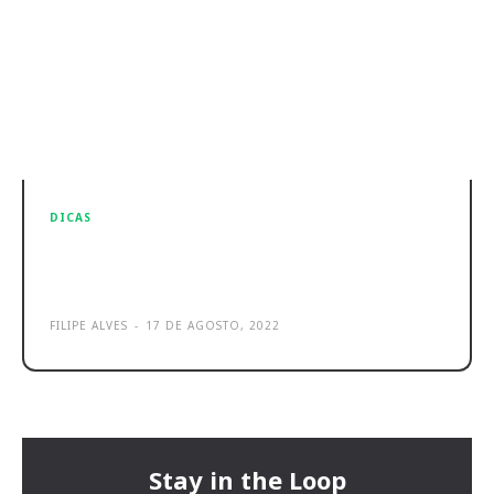
DICAS
Melhores jogos para smartphone
Android grátis e offline em 2023
FILIPE ALVES
-
17 DE AGOSTO, 2022
Stay in the Loop