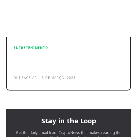
ENTRETENIMENTO
Midnight Murder Club chega em
acesso antecipado a 13 de março
RUI BACELAR
-
3 DE MARÇO, 2025
Stay in the Loop
Get the daily email from CryptoNews that makes reading the