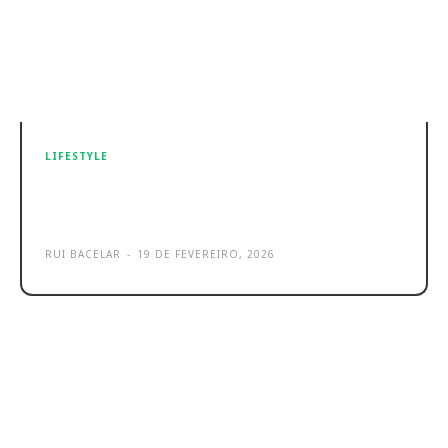
LIFESTYLE
Dyson PencilWash é a nova mopa
elétrica leve e poderosa
RUI BACELAR
-
19 DE FEVEREIRO, 2026