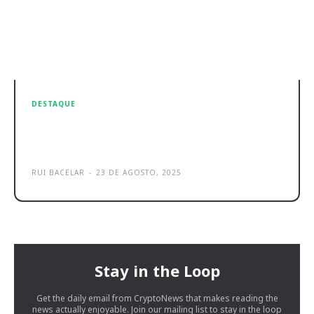
DESTAQUE
Dyson WashG1 review: perfeito
para lavar sem esforço!
RUI BACELAR
-
23 DE AGOSTO, 2025
Stay in the Loop
Get the daily email from CryptoNews that makes reading the
news actually enjoyable. Join our mailing list to stay in the loop