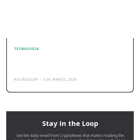
TECNOLOGIA
moto buds 2 plus são os novos
auriculares Bluetooth por 129 €
RUI BACELAR
-
2 DE MARÇO, 2026
Stay in the Loop
Get the daily email from CryptoNews that makes reading the