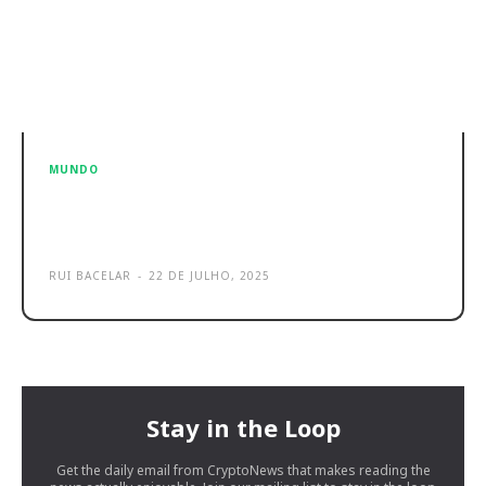
MUNDO
PepsiCo reforça aposta em IA com
o Agentforce da Salesforce
RUI BACELAR
-
22 DE JULHO, 2025
Stay in the Loop
Get the daily email from CryptoNews that makes reading the