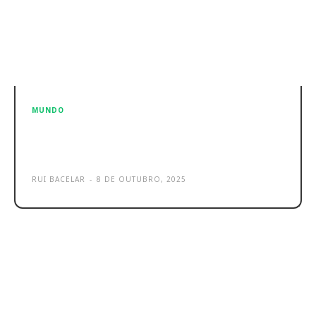
MUNDO
Pesquisa Google com Modo IA já
chegou a Portugal
RUI BACELAR
-
8 DE OUTUBRO, 2025