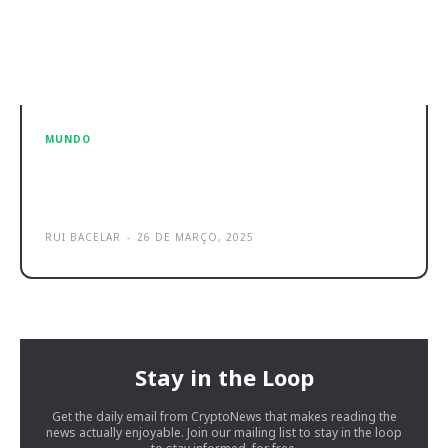
MUNDO
Pesquisa Google tem novo recurso
de IA disponível em Portugal
RUI BACELAR
-
26 DE MARÇO, 2025
Stay in the Loop
Get the daily email from CryptoNews that makes reading the
news actually enjoyable. Join our mailing list to stay in the loop