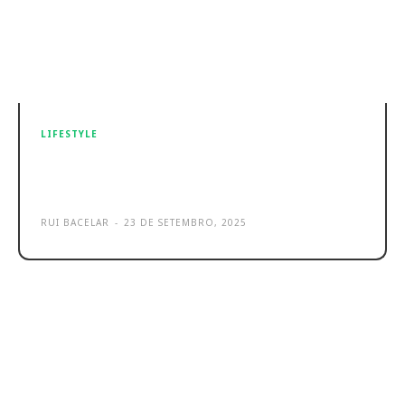
LIFESTYLE
Pesquisa Google Portugal: estas
são as tendências atuais!
RUI BACELAR
-
23 DE SETEMBRO, 2025