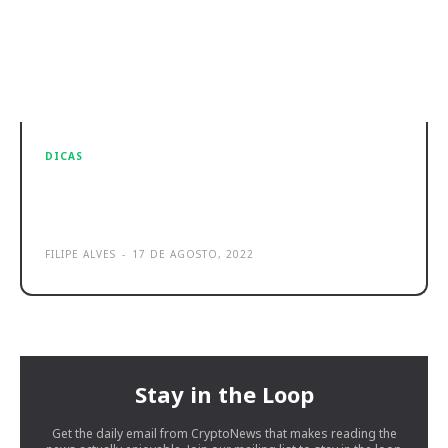
DICAS
Melhores jogos para smartphone
Android grátis e offline em 2023
FILIPE ALVES
-
17 DE AGOSTO, 2022
Stay in the Loop
Get the daily email from CryptoNews that makes reading the