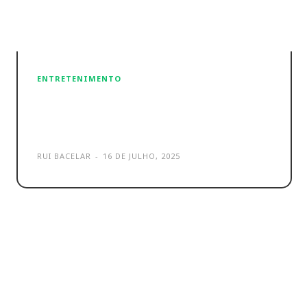
ENTRETENIMENTO
PlayStation seduz com estas
Promoções de Verão
RUI BACELAR
-
16 DE JULHO, 2025