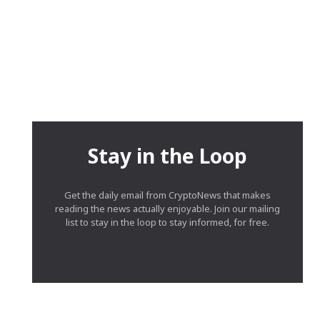
Stay in the Loop
Get the daily email from CryptoNews that makes
reading the news actually enjoyable. Join our mailing
list to stay in the loop to stay informed, for free.