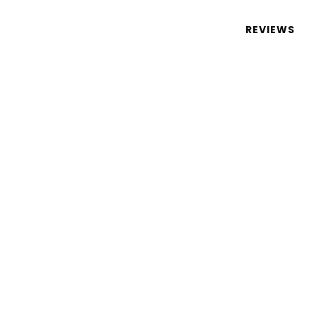
 de tecnologia em português
REVIEWS
o