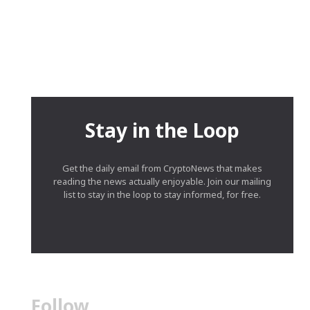
Stay in the Loop
Get the daily email from CryptoNews that makes
reading the news actually enjoyable. Join our mailing
list to stay in the loop to stay informed, for free.
Follow