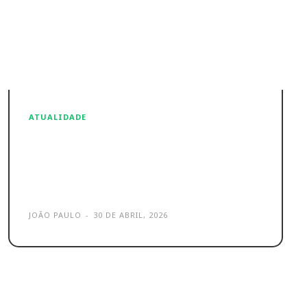
ATUALIDADE
Meta acusada pela Comissão
Europeia por causa das suas
redes
JOÃO PAULO
-
30 DE ABRIL, 2026