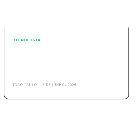
TECNOLOGIA
Bluesky alerta para aspetos
negativos da proibição de
redes sociais
JOÃO PAULO
-
6 DE JUNHO, 2026