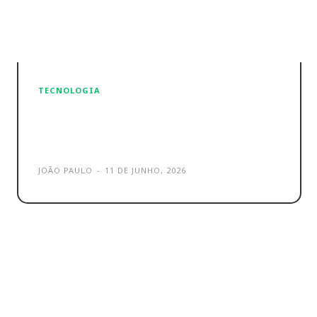
TECNOLOGIA
Pinterest reforça aposta no e-
commerce com Amazon
JOÃO PAULO
-
11 DE JUNHO, 2026