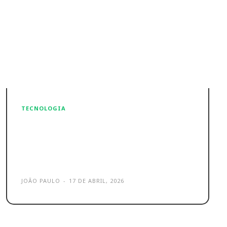
TECNOLOGIA
Threads recebe recurso há
muito aguardado! Já era
tempo
JOÃO PAULO
-
17 DE ABRIL, 2026