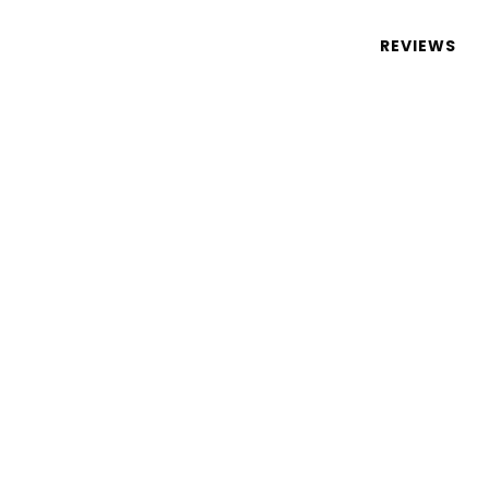
 de tecnologia em português
REVIEWS