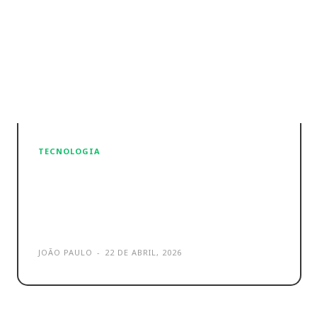
TECNOLOGIA
A estratégia de Musk – X
torna 1900% mais caro
publicar links
JOÃO PAULO
-
22 DE ABRIL, 2026