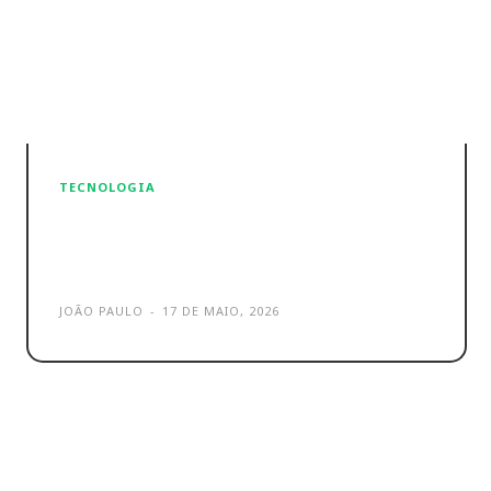
TECNOLOGIA
YouTube expande ferramenta
de IA de deteção de deepfakes
JOÃO PAULO
-
17 DE MAIO, 2026