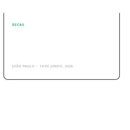
DICAS
TikTok e Instagram – Um
motivo que não te deixa ser
viral
JOÃO PAULO
-
14 DE JUNHO, 2026