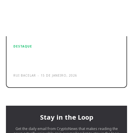
DESTAQUE
REDMI Note 15 são os novos
smartphones acessíveis da Xiaomi
RUI BACELAR
-
15 DE JANEIRO, 2026
Stay in the Loop
Get the daily email from CryptoNews that makes reading the