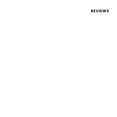
 de tecnologia em português
REVIEWS