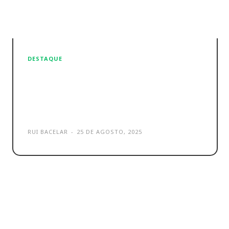
DESTAQUE
Reno 14: eis a nova e
brilhante gama de
smartphones OPPO
RUI BACELAR
-
25 DE AGOSTO, 2025