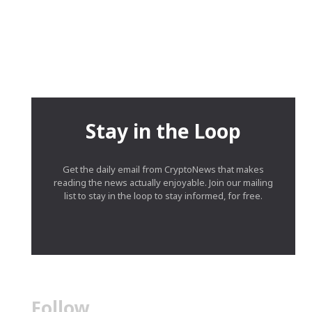
Stay in the Loop
Get the daily email from CryptoNews that makes
reading the news actually enjoyable. Join our mailing
list to stay in the loop to stay informed, for free.
Follow