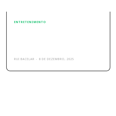
ENTRETENIMENTO
TP-Link Archer GE550 é o novo
router Wi-Fi 7 ideal para
gaming
RUI BACELAR
-
8 DE DEZEMBRO, 2025