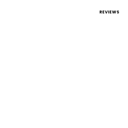
 de tecnologia em português
REVIEWS