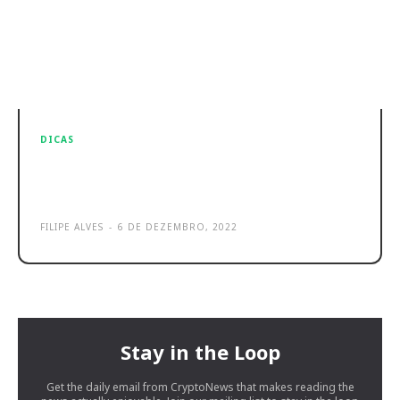
DICAS
Melhores aquecedores em 2024!
Maior qualidade e custo benefício
FILIPE ALVES
-
6 DE DEZEMBRO, 2022
Stay in the Loop
Get the daily email from CryptoNews that makes reading the