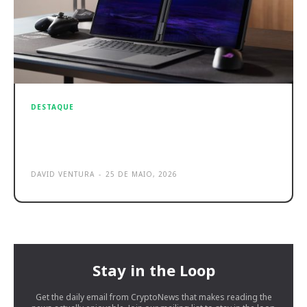
DESTAQUE
ROG Zephyrus Duo 2026 chega com
preço picante
DAVID VENTURA
-
25 DE MAIO, 2026
Stay in the Loop
Get the daily email from CryptoNews that makes reading the