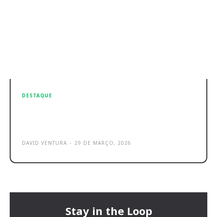
DESTAQUE
Samsung Galaxy S26 Review: O
corajoso topo de gama
DAVID VENTURA
-
29 DE MARÇO, 2026
Stay in the Loop