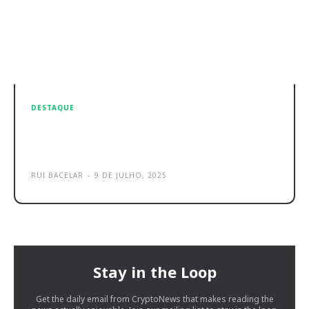
DESTAQUE
Samsung Galaxy Watch8: eis os
novos smartwatch para 2025
RUI BACELAR
-
9 DE JULHO, 2025
Stay in the Loop
Get the daily email from CryptoNews that makes reading the