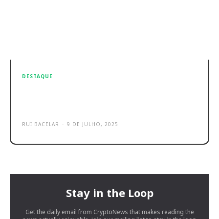
DESTAQUE
Samsung Galaxy Z Flip7: agora com
FlexWindow em 2025
RUI BACELAR
-
9 DE JULHO, 2025
Stay in the Loop
Get the daily email from CryptoNews that makes reading the