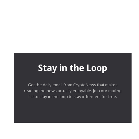
Stay in the Loop
Get the daily email from CryptoNews that makes
reading the news actually enjoyable. Join our mailing
list to stay in the loop to stay informed, for free.