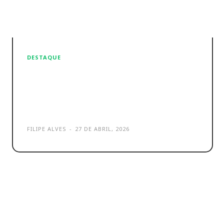
DESTAQUE
Dreame AirStyle Pro: opinião
da namorada ao secador de
cabelo
FILIPE ALVES
-
27 DE ABRIL, 2026