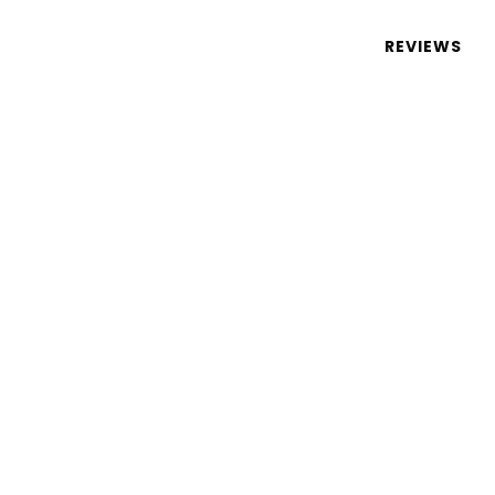
 de tecnologia em português
REVIEWS