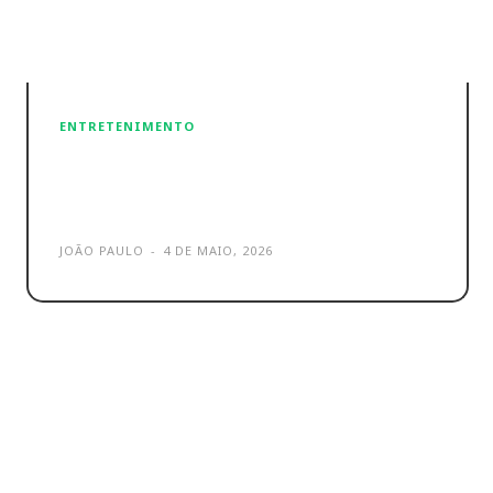
ENTRETENIMENTO
SEGA e LEGO anunciam versão
montável de consola clássica
JOÃO PAULO
-
4 DE MAIO, 2026