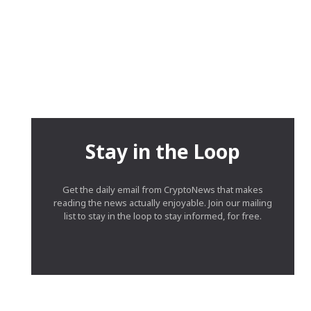
Stay in the Loop
Get the daily email from CryptoNews that makes
reading the news actually enjoyable. Join our mailing
list to stay in the loop to stay informed, for free.