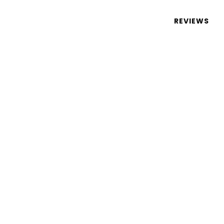
 de tecnologia em português
REVIEWS