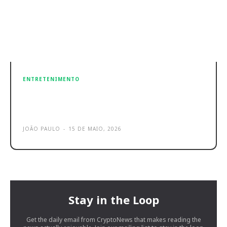
ENTRETENIMENTO
Xbox Elite Series 3 – Comando
aparece em imagens online
JOÃO PAULO
-
15 DE MAIO, 2026
Stay in the Loop
Get the daily email from CryptoNews that makes reading the