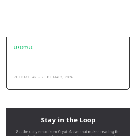
LIFESTYLE
Logitech Signature Comfort Plus é
a nova gama ideal para Trabalho
RUI BACELAR
-
26 DE MAIO, 2026
Stay in the Loop
Get the daily email from CryptoNews that makes reading the