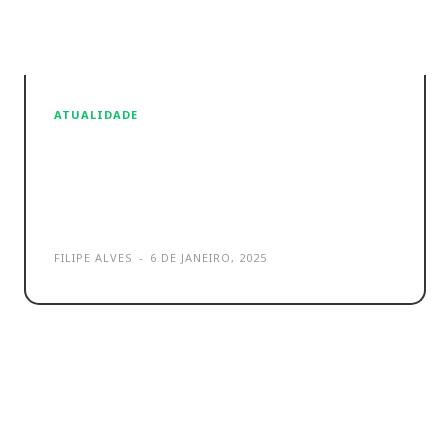
ATUALIDADE
Simulador Salário Líquido
2025: Descobre o teu
rendimento real
FILIPE ALVES
-
6 DE JANEIRO, 2025