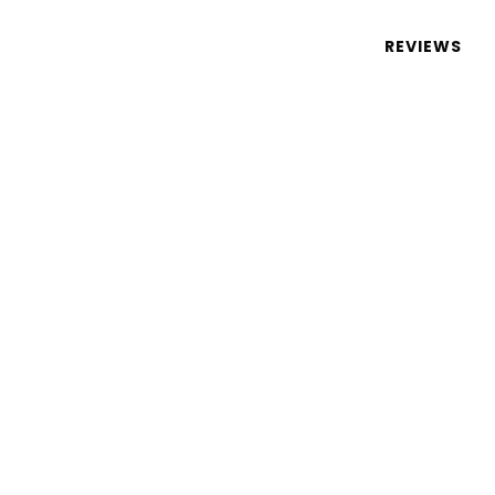
 de tecnologia em português
REVIEWS
 líquido 2015