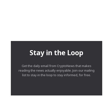
Stay in the Loop
Get the daily email from CryptoNews that makes
reading the news actually enjoyable. Join our mailing
list to stay in the loop to stay informed, for free.