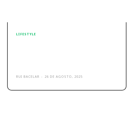
LIFESTYLE
Benfica lança coleção
exclusiva e inédita de MB WAY
pulse
RUI BACELAR
-
26 DE AGOSTO, 2025