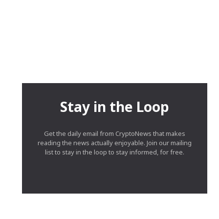
Stay in the Loop
Get the daily email from CryptoNews that makes
reading the news actually enjoyable. Join our mailing
list to stay in the loop to stay informed, for free.