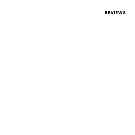
 de tecnologia em português
REVIEWS