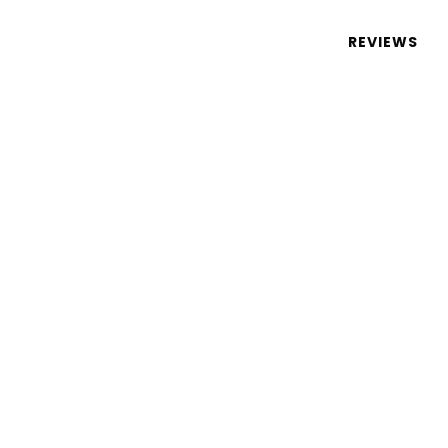
 de tecnologia em português
REVIEWS
 jogos