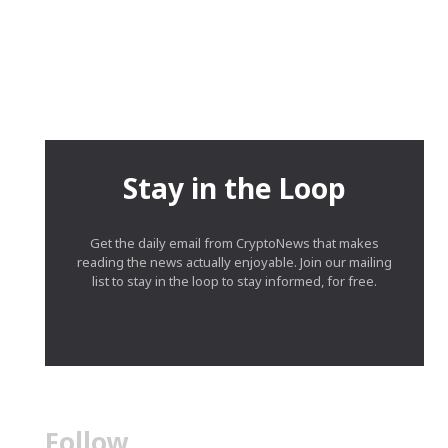
Stay in the Loop
Get the daily email from CryptoNews that makes
reading the news actually enjoyable. Join our mailing
list to stay in the loop to stay informed, for free.
Follow