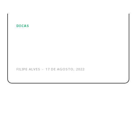
DICAS
Melhores jogos para
smartphone Android grátis e
offline em 2023
FILIPE ALVES
-
17 DE AGOSTO, 2022