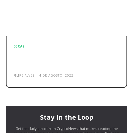
DICAS
Melhores smartphones baratos
2023 – Bons telemóveis a bom preço
FILIPE ALVES
-
4 DE AGOSTO, 2022
Stay in the Loop
Get the daily email from CryptoNews that makes reading the