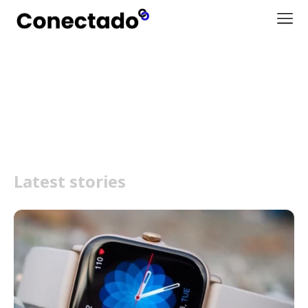
smartwatch Xiaomi
Latest stories