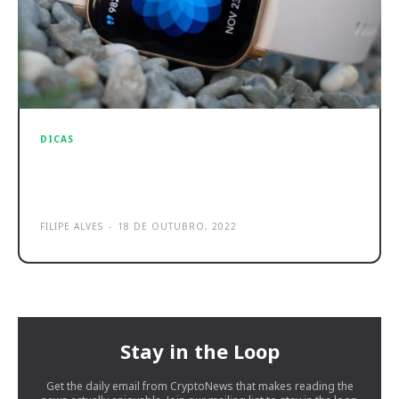
DICAS
Melhores smartwatch baratos em
2023! Bons relógios desde 55 Euros
FILIPE ALVES
-
18 DE OUTUBRO, 2022
Stay in the Loop
Get the daily email from CryptoNews that makes reading the