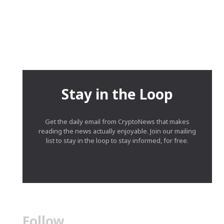
Stay in the Loop
Get the daily email from CryptoNews that makes
reading the news actually enjoyable. Join our mailing
list to stay in the loop to stay informed, for free.
Follow