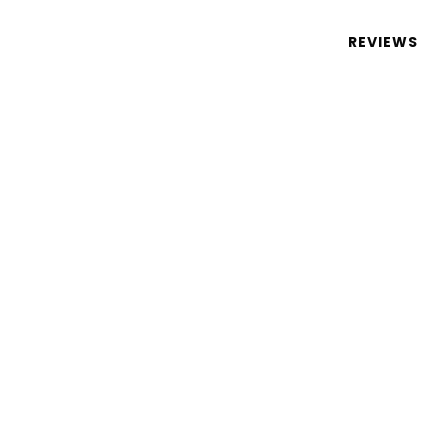
 de tecnologia em português
REVIEWS