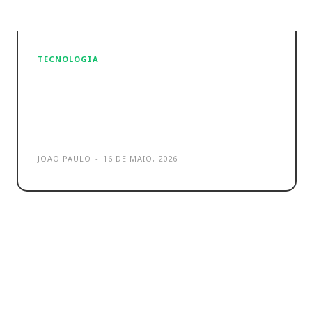
TECNOLOGIA
Redes sociais: Snap, YouTube e
TikTok unidos em contexto
escolar
JOÃO PAULO
-
16 DE MAIO, 2026