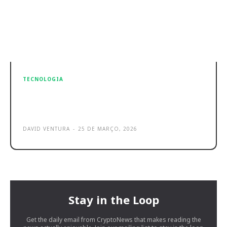
TECNOLOGIA
Denon Home apresenta a nova
geração de colunas sem fios
DAVID VENTURA
-
25 DE MARÇO, 2026
Stay in the Loop
Get the daily email from CryptoNews that makes reading the