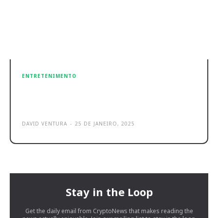
ENTRETENIMENTO
Sonic the Hedgedog 4 já tem data
de lançamento
DAVID VENTURA
-
25 DE JANEIRO, 2025
Stay in the Loop
Get the daily email from CryptoNews that makes reading the