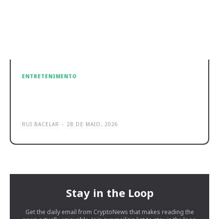
ENTRETENIMENTO
Xiaomi Sound Play é o novo
altifalante Bluetooth por 49 €
RUI BACELAR
-
28 DE MAIO, 2026
Stay in the Loop
Get the daily email from CryptoNews that makes reading the