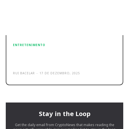
ENTRETENIMENTO
SPC Orbital: eis a nova gama de
colunas Bluetooth para 2026
RUI BACELAR
-
17 DE DEZEMBRO, 2025
Stay in the Loop
Get the daily email from CryptoNews that makes reading the