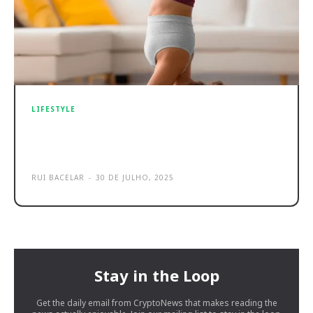
LIFESTYLE
Hama Spirit Calm são os novos
auriculares Bluetooth a 34,99 €
RUI BACELAR
-
30 DE JULHO, 2025
Stay in the Loop
Get the daily email from CryptoNews that makes reading the