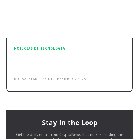
NOTÍCIAS DE TECNOLOGIA
Hama Spirit Open são os novos
auriculares Bluetooth open-ear
RUI BACELAR
-
28 DE DEZEMBRO, 2025
Stay in the Loop
Get the daily email from CryptoNews that makes reading the