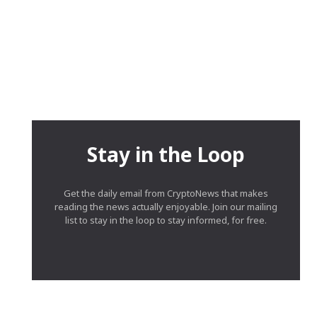
Stay in the Loop
Get the daily email from CryptoNews that makes
reading the news actually enjoyable. Join our mailing
list to stay in the loop to stay informed, for free.