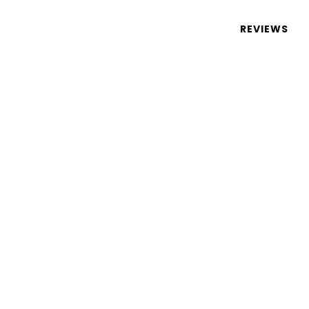
 de tecnologia em português
REVIEWS