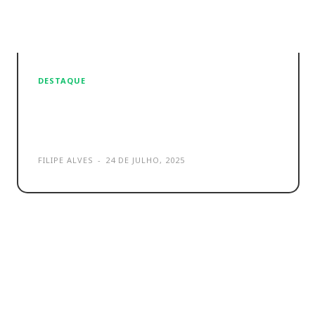
DESTAQUE
A Standing Desk mais barata
da Amazon surpreende!
FILIPE ALVES
-
24 DE JULHO, 2025