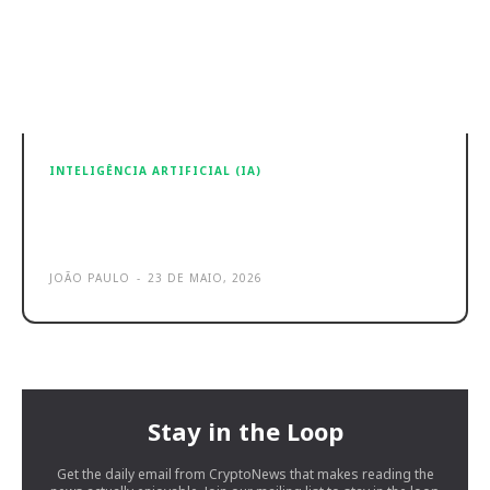
INTELIGÊNCIA ARTIFICIAL (IA)
Starbucks abandona ferramenta de
IA após 9 meses de falhas
JOÃO PAULO
-
23 DE MAIO, 2026
Stay in the Loop
Get the daily email from CryptoNews that makes reading the