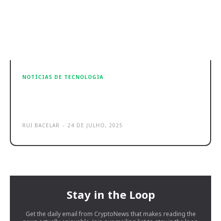
NOTÍCIAS DE TECNOLOGIA
Microsoft estreia em setembro o
Surface Laptop 5G
RUI BACELAR
-
24 DE JULHO, 2025
Stay in the Loop
Get the daily email from CryptoNews that makes reading the