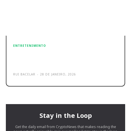
ENTRETENIMENTO
Razer Synapse Web é o novo trunfo
para todos os Gamers
RUI BACELAR
-
28 DE JANEIRO, 2026
Stay in the Loop
Get the daily email from CryptoNews that makes reading the