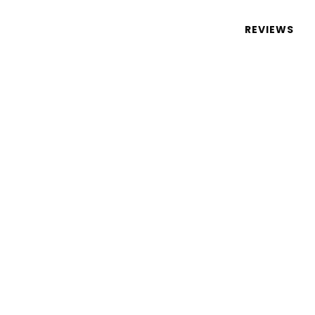
 de tecnologia em português
REVIEWS