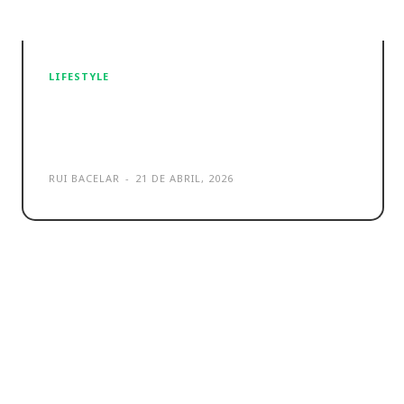
LIFESTYLE
Tapo C645D KIT é a nova
câmara de vigilância TP-Link
RUI BACELAR
-
21 DE ABRIL, 2026