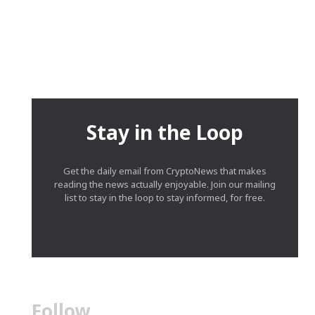
Stay in the Loop
Get the daily email from CryptoNews that makes
reading the news actually enjoyable. Join our mailing
list to stay in the loop to stay informed, for free.
Follow