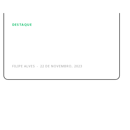
DESTAQUE
Tapo P300: Tomada
inteligente que vais querer na
tua casa inteligente!
FILIPE ALVES
-
22 DE NOVEMBRO, 2023