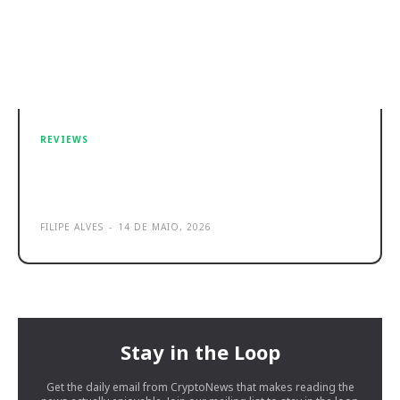
REVIEWS
Estes produtos da Temu são (na
sua maior parte) um desastre!
FILIPE ALVES
-
14 DE MAIO, 2026
Stay in the Loop
Get the daily email from CryptoNews that makes reading the