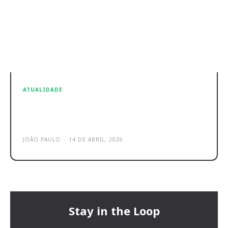
ATUALIDADE
ChatGPT continua a perder muito
terreno para Gemini e Claude
JOÃO PAULO
-
14 DE ABRIL, 2026
Stay in the Loop