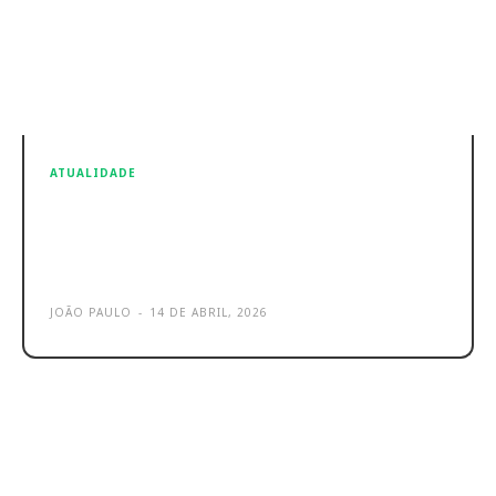
ATUALIDADE
Microsoft testa AI agents
inspirados no OpenClaw dentro do
Copilot
JOÃO PAULO
-
14 DE ABRIL, 2026